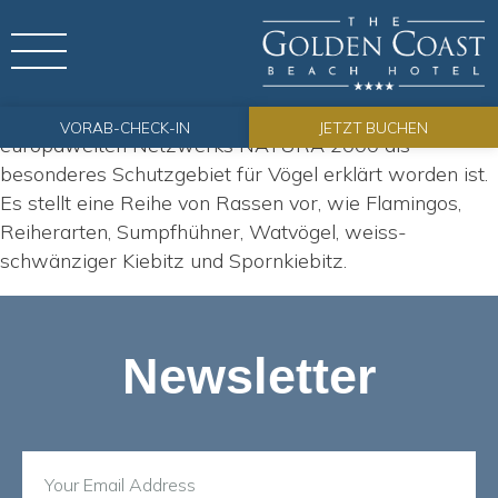
Paralimni See
Dies ist ein saisonaler See, der als Teil des
VORAB-CHECK-IN
JETZT BUCHEN
europaweiten Netzwerks NATURA 2000 als
besonderes Schutzgebiet für Vögel erklärt worden ist.
Es stellt eine Reihe von Rassen vor, wie Flamingos,
Reiherarten, Sumpfhühner, Watvögel, weiss-
schwänziger Kiebitz und Spornkiebitz.
Newsletter